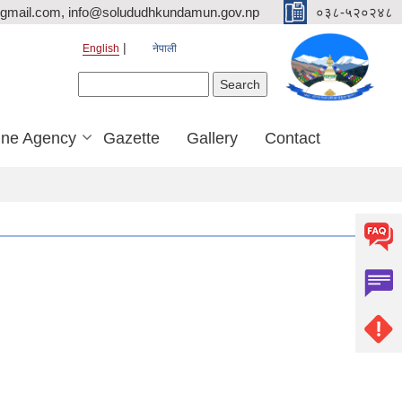
mail.com, info@solududhkundamun.gov.np
०३८-५२०२४८
English
नेपाली
Search form
Search
ine Agency
Gazette
Gallery
Contact