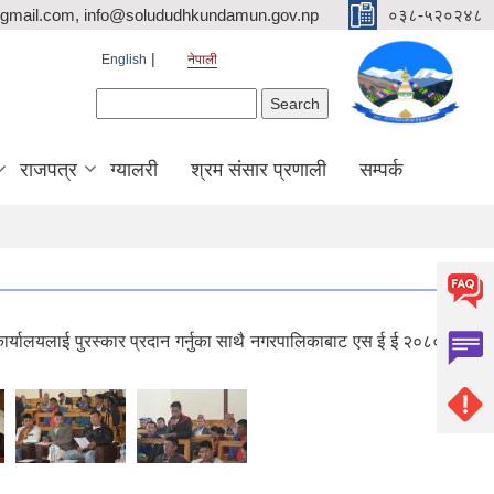
mail.com, info@solududhkundamun.gov.np
०३८-५२०२४८
English
नेपाली
Search form
Search
राजपत्र
ग्यालरी
श्रम संसार प्रणाली
सम्पर्क
ार्यालयलाई पुरस्कार प्रदान गर्नुका साथै नगरपालिकाबाट एस ई ई २०८० मा