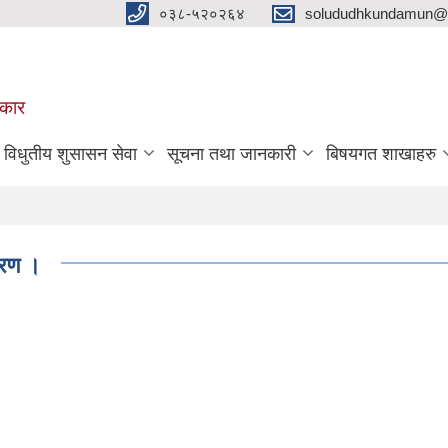
०३८-५२०२६४
solududhkundamun@g
रकार
विधुतीय शुसासन सेवा
सूचना तथा जानकारी
बिषयगत शाखाहरु
वरण ।