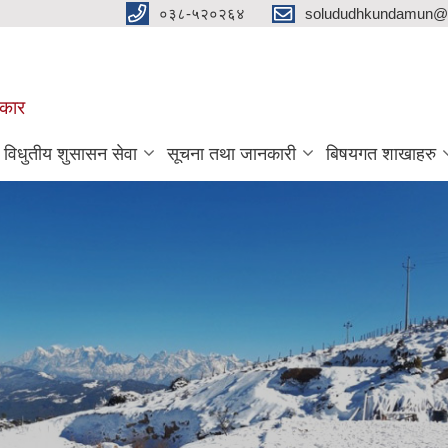
०३८-५२०२६४
solududhkundamun@g
रकार
विधुतीय शुसासन सेवा
सूचना तथा जानकारी
बिषयगत शाखाहरु