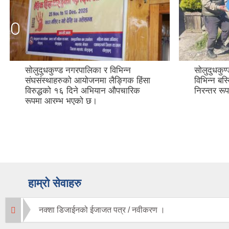
सोलुदुधकुण्ड नगरपालिका र विभिन्न
सोलुदुधकुण्
संघसंस्थाहरुको आयोजनमा लैङ्गिक हिंसा
विभिन्न बस
विरुद्धको १६ दिने अभियान औपचारिक
निरन्तर र
रूपमा आरम्भ भएको छ।
हाम्रो सेवाहरु
नक्शा डिजाईनको ईजाजत पत्र / नवीकरण ।