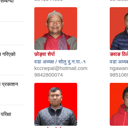
म्बन्धी
न गरिएको
छोङ्वा शेर्पा
ङवाङ ठिले 
वडा अध्यक्ष / सोलु दु.न.पा.-१
वडा अध्यक्
kccnepal@hotmail.com
ngawan
9842800074
985106
ा प्रकाशन
रिक्षा