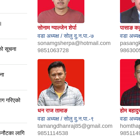
 ।
सोनाम ग्याल्जेन शेर्पा
पासाङ कट
वडा अध्यक्ष / सोलु दु.न.पा.-७
वडा अध्यक्
sonamgsherpa@hotmail.com
pasang
को सूचना
9851063728
986300
ना
माग गरिएको
धन राज तामाङ
होम बहादु
वडा अध्यक्ष / सोलु दु.न.पा.-९
वडा अध्यक्
tamangdhanraj85@gmail.com
homtha
छनौटका लागि
9851114538
985114