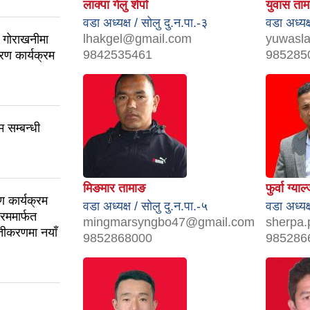
लाक्पा गेलु शेर्पा
युवास ता
वडा अध्यक्ष / सोलु दु.न.पा.-३
वडा अध्यक्
lhakgel@gmail.com
yuwasl
ी गोराखनीमा
9842535461
985285
रण कार्यक्रम
म सम्बन्धी
मिङमार तामाङ
फुर्वा ग्याल्
ण कार्यक्रम
वडा अध्यक्ष / सोलु दु.न.पा.-५
वडा अध्यक्
रममार्फत
mingmarsyngbo47@gmail.com
sherpa
तीकरणमा नयाँ
9852868000
985286