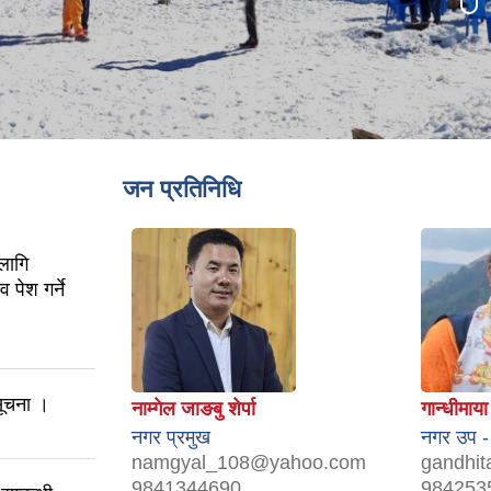
जन प्रतिनिधि
लागि
 पेश गर्ने
सूचना ।
नाम्गेल जाङबु शेर्पा
गान्धीमाय
नगर प्रमुख
नगर उप -
namgyal_108@yahoo.com
gandhi
9841344690
984253